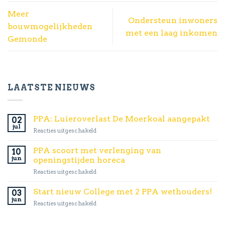
Meer
Ondersteun inwoners
bouwmogelijkheden
met een laag inkomen
Gemonde
LAATSTE NIEUWS
PPA: Luieroverlast De Moerkoal aangepakt
02
jul
voor
Reacties uitgeschakeld
PPA:
Luieroverlast
PPA scoort met verlenging van
10
De
jun
openingstijden horeca
Moerkoal
voor
Reacties uitgeschakeld
aangepakt
PPA
scoort
Start nieuw College met 2 PPA wethouders!
03
met
jun
voor
Reacties uitgeschakeld
verlenging
Start
van
nieuw
openingstijden