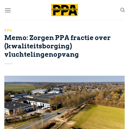
Skip
to
content
PPA
Memo: Zorgen PPA fractie over
(kwaliteitsborging)
vluchtelingenopvang