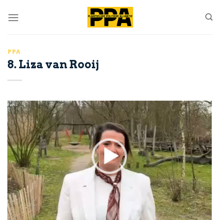
Skip
to
content
PPA
8. Liza van Rooij