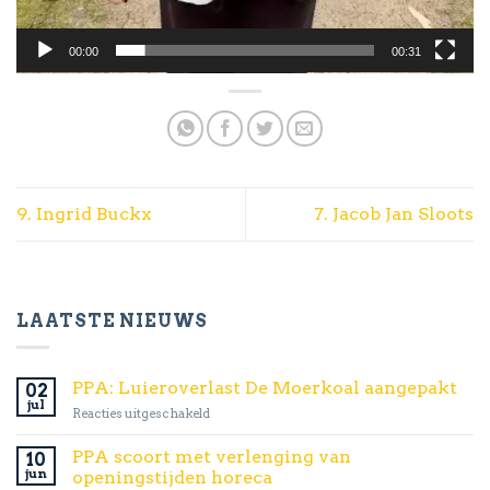
00:00
00:31
9. Ingrid Buckx
7. Jacob Jan Sloots
LAATSTE NIEUWS
PPA: Luieroverlast De Moerkoal aangepakt
02
jul
voor
Reacties uitgeschakeld
PPA:
Luieroverlast
PPA scoort met verlenging van
10
De
jun
openingstijden horeca
Moerkoal