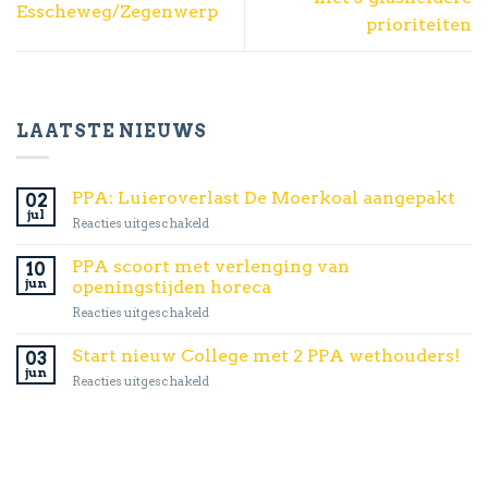
Esscheweg/Zegenwerp
prioriteiten
LAATSTE NIEUWS
PPA: Luieroverlast De Moerkoal aangepakt
02
jul
voor
Reacties uitgeschakeld
PPA:
Luieroverlast
PPA scoort met verlenging van
10
De
jun
openingstijden horeca
Moerkoal
voor
Reacties uitgeschakeld
aangepakt
PPA
scoort
Start nieuw College met 2 PPA wethouders!
03
met
jun
voor
Reacties uitgeschakeld
verlenging
Start
van
nieuw
openingstijden
College
horeca
met
2