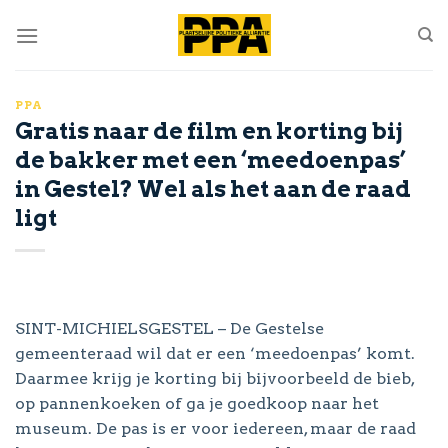
Skip
to
content
PPA
Gratis naar de film en korting bij
de bakker met een ‘meedoenpas’
in Gestel? Wel als het aan de raad
ligt
SINT-MICHIELSGESTEL – De Gestelse
gemeenteraad wil dat er een ‘meedoenpas’ komt.
Daarmee krijg je korting bij bijvoorbeeld de bieb,
op pannenkoeken of ga je goedkoop naar het
museum. De pas is er voor iedereen, maar de raad