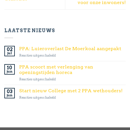
voor onze inwoners!
LAATSTE NIEUWS
PPA: Luieroverlast De Moerkoal aangepakt
02
jul
voor
Reacties uitgeschakeld
PPA:
Luieroverlast
PPA scoort met verlenging van
10
De
jun
openingstijden horeca
Moerkoal
voor
Reacties uitgeschakeld
aangepakt
PPA
scoort
Start nieuw College met 2 PPA wethouders!
03
met
jun
voor
Reacties uitgeschakeld
verlenging
Start
van
nieuw
openingstijden
College
horeca
met
2
PPA